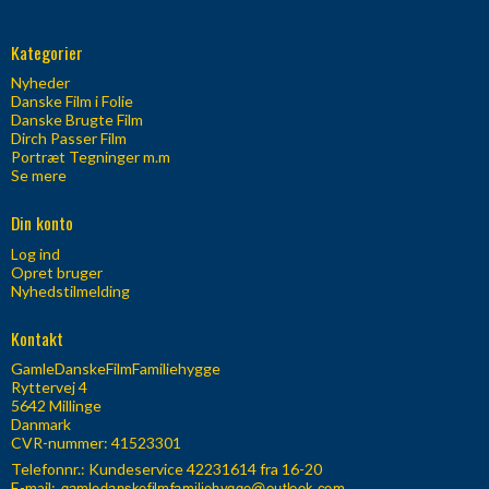
Kategorier
Nyheder
Danske Film i Folie
Danske Brugte Film
Dirch Passer Film
Portræt Tegninger m.m
Se mere
Din konto
Log ind
Opret bruger
Nyhedstilmelding
Kontakt
GamleDanskeFilmFamiliehygge
Ryttervej 4
5642 Millinge
Danmark
CVR-nummer: 41523301
Telefonnr.:
Kundeservice 42231614 fra 16-20
E-mail
: