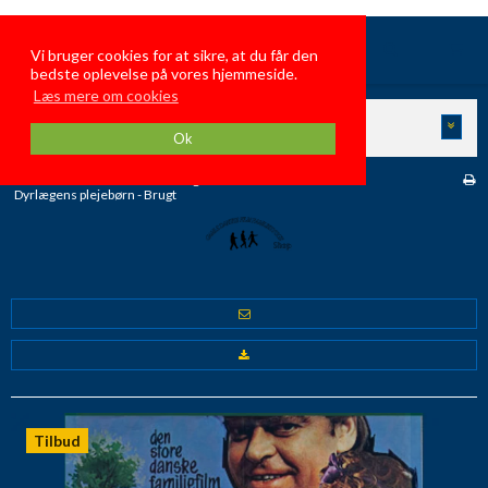
GamleDanskeFilmFamiliehygge
Vi bruger cookies for at sikre, at du får den
bedste oplevelse på vores hjemmeside.
Læs mere om cookies
KATEGORIER
Ok
Forside
/
Butik
/
Danske Brugte Film
/
Dyrlægens plejebørn - Brugt
Tilbud