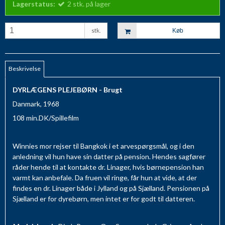
Lagerstatus:
2
stk.
på lager
stk.
Køb
Beskrivelse
DYRLÆGENS PLEJEBØRN - Brugt
Danmark, 1968
108 min.DK/Spillefilm
Winnies mor rejser til Bangkok i et arvespørgsmål, og i den
anledning vil hun have sin datter på pension. Hendes sagfører
råder hende til at kontakte dr. Linager, hvis børnepension han
varmt kan anbefale. Da fruen vil ringe, får hun at vide, at der
findes en dr. Linager både i Jylland og på Sjælland. Pensionen på
Sjælland er for dyrebørn, men intet er for godt til datteren.