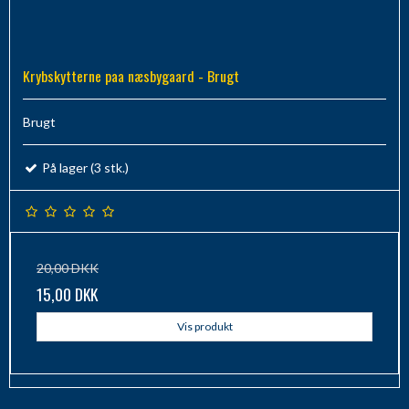
Krybskytterne paa næsbygaard - Brugt
Brugt
På lager (3 stk.)
20,00 DKK
15,00 DKK
Vis produkt