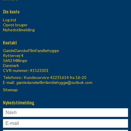
Din konto
Log ind
Opret bruger
Nyhedstilmelding
Kontakt
GamleDanskeFilmFamiliehygge
Ryttervej 4
5642 Millinge
Danmark
CVR-nummer: 41523301
Telefonnr.:
Kundeservice 42231614 fra 16-20
E-mail
:
Sitemap
Nyhedstilmelding