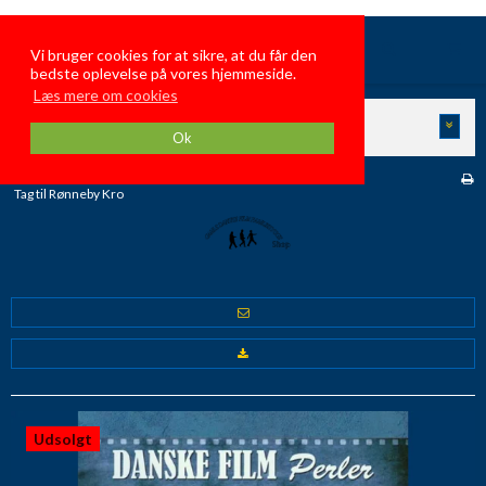
GamleDanskeFilmFamiliehygge
Vi bruger cookies for at sikre, at du får den
bedste oplevelse på vores hjemmeside.
Læs mere om cookies
KATEGORIER
Ok
Forside
/
Butik
/
Danske Film i Folie
/
Tag til Rønneby Kro
Udsolgt