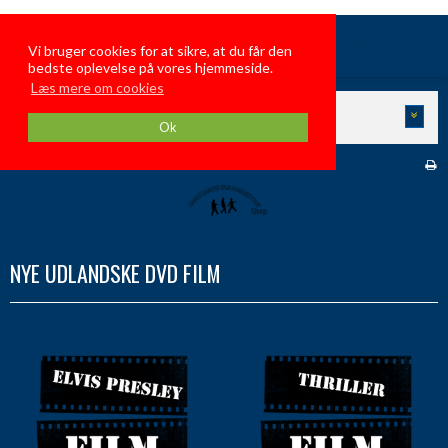
GamleDanskeFilmFamiliehygge
Vi bruger cookies for at sikre, at du får den
bedste oplevelse på vores hjemmeside.
Læs mere om cookies
KATEGORIER
Ok
Forside
/
Butik
/
NYE UDLANDSKE DVD FILM
NYE UDLANDSKE DVD FILM