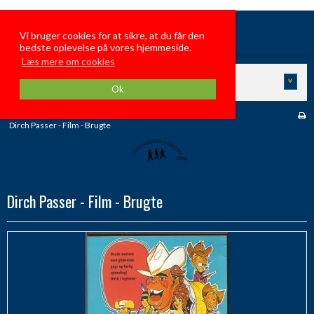
GamleDanskeFilmFamiliehygge
Vi bruger cookies for at sikre, at du får den
bedste oplevelse på vores hjemmeside.
Læs mere om cookies
KATEGORIER
Ok
Forside
/
Butik
/
Dirch Passer Film
/
Dirch Passer - Film - Brugte
Dirch Passer - Film - Brugte