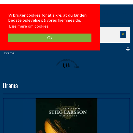
GamleDanskeFilmFamiliehygge
Vi bruger cookies for at sikre, at du får den
bedste oplevelse på vores hjemmeside.
Læs mere om cookies
KATEGORIER
Ok
Forside
/
Butik
/
UDLANDSKE DVD FILM - BRUGTE
/
Drama
Drama