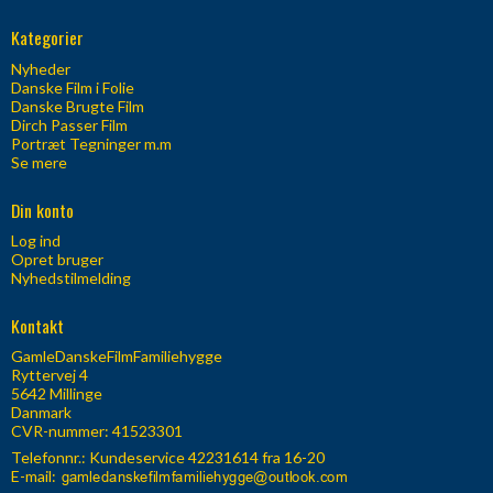
Kategorier
Nyheder
Danske Film i Folie
Danske Brugte Film
Dirch Passer Film
Portræt Tegninger m.m
Se mere
Din konto
Log ind
Opret bruger
Nyhedstilmelding
Kontakt
GamleDanskeFilmFamiliehygge
Ryttervej 4
5642 Millinge
Danmark
CVR-nummer: 41523301
Telefonnr.:
Kundeservice 42231614 fra 16-20
E-mail
: