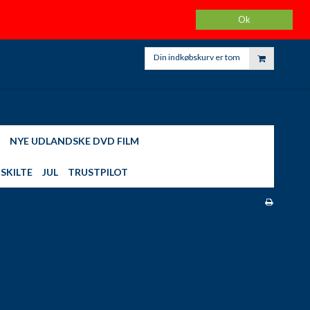
K
KARINAS HJEMMELAVET HOBBY
FØLG OS PÅ FACEBOOK
Ok
KONTO
Din indkøbskurv er tom
NYE UDLANDSKE DVD FILM
SKILTE
JUL
TRUSTPILOT