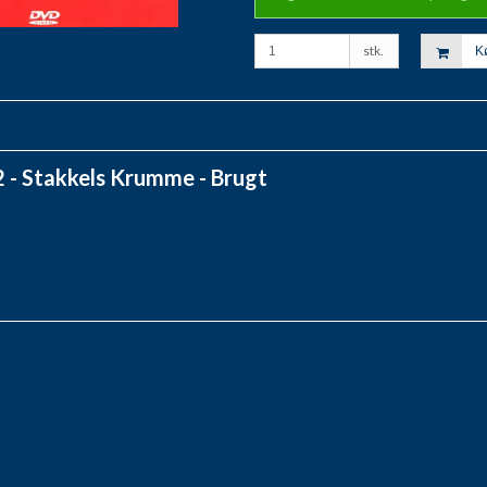
stk.
K
- Stakkels Krumme - Brugt