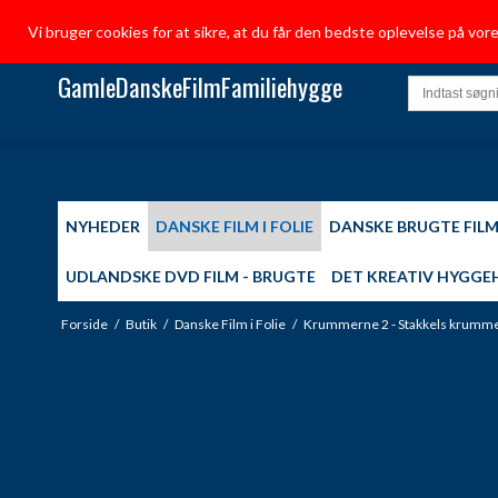
Vi bruger cookies for at sikre, at du får den bedste oplevelse på vo
GamleDanskeFilmFamiliehygge
NYHEDER
DANSKE FILM I FOLIE
DANSKE BRUGTE FIL
UDLANDSKE DVD FILM - BRUGTE
DET KREATIV HYGGE
Forside
/
Butik
/
Danske Film i Folie
/
Krummerne 2 - Stakkels krumme 