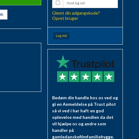
Husk log ind
Glemt din adgangskode?
øb
Opret bruger
Log ind
Bedøm din handle hos os ved og
gi en Anmeldelse på Trust pilot
så vi ved i har haft en god
oplevelse med handlen da det
vil hjælpe os og andre som
handler på
gamledanskefilmfamiliehygge.