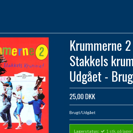
Krummerne 2 
Stakkels kru
Udgået - Brug
25,00 DKK
Brugt/Udgået
Lagerstatus:
1
stk.
på lager