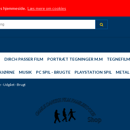
HJEM
TRUSTPILOT
INFORMATION
BUTIK
NYE FILM TILFØJET
MUSI
res hjemmeside.
Læs mere om cookies
TOP 10 - MEST SOLGTE
DIRCH PASSER - FILM
PLAYSTATION 2,3,4 SPIL
DIN 
M
DIRCH PASSER FILM
PORTRÆT TEGNINGER M.M
TEGNEFILM
HJØRNE
MUSIK
PC SPIL - BRUGTE
PLAYSTATION SPIL
METAL 
- Udgået - Brugt