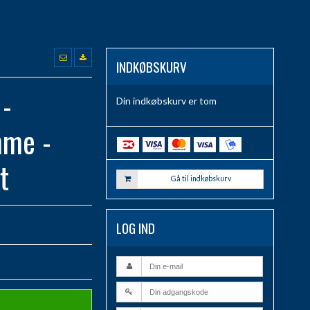
INDKØBSKURV
-
Din indkøbskurv er tom
mme -
t
Gå til indkøbskurv
LOG IND