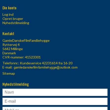
Din konto
Log ind
Opret bruger
Nyhedstilmelding
Kontakt
GamleDanskeFilmFamiliehygge
Ryttervej 4
5642 Millinge
Danmark
CVR-nummer: 41523301
Telefonnr.:
Kundeservice 42231614 fra 16-20
E-mail
:
Sitemap
Nyhedstilmelding