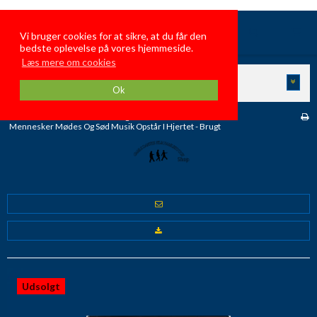
GamleDanskeFilmFamiliehygge
Vi bruger cookies for at sikre, at du får den
bedste oplevelse på vores hjemmeside.
Læs mere om cookies
KATEGORIER
Ok
Forside
/
Butik
/
Danske Brugte Film
/
Mennesker Mødes Og Sød Musik Opstår I Hjertet - Brugt
Udsolgt