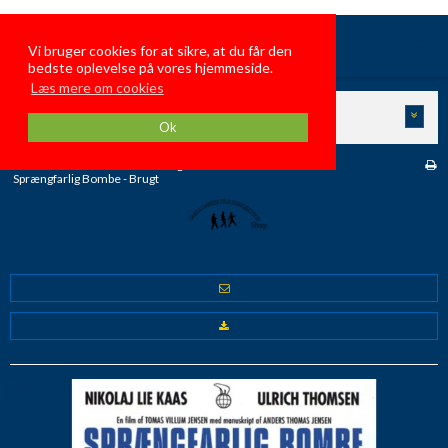
GamleDanskeFilmFamiliehygge
Vi bruger cookies for at sikre, at du får den
bedste oplevelse på vores hjemmeside.
Læs mere om cookies
KATEGORIER
Ok
Forside
/
Butik
/
Danske Brugte Film
/
Sprængfarlig Bombe - Brugt