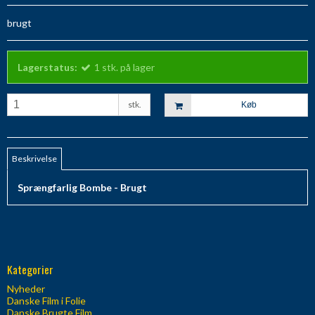
brugt
Lagerstatus:
1
stk.
på lager
stk.
Køb
Beskrivelse
Sprængfarlig Bombe - Brugt
Kategorier
Nyheder
Danske Film i Folie
Danske Brugte Film