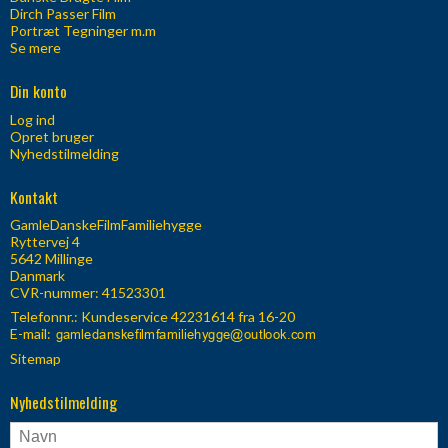
Dirch Passer Film
Portræt Tegninger m.m
Se mere
Din konto
Log ind
Opret bruger
Nyhedstilmelding
Kontakt
GamleDanskeFilmFamiliehygge
Ryttervej 4
5642 Millinge
Danmark
CVR-nummer: 41523301
Telefonnr.:
Kundeservice 42231614 fra 16-20
E-mail
:
Sitemap
Nyhedstilmelding