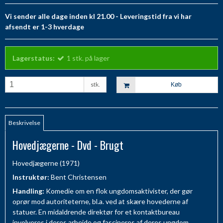
Vi sender alle dage inden kl 21.00 - Leveringstid fra vi har
afsendt er 1-3 hverdage
Lagerstatus:
1
stk.
på lager
stk.
Køb
Beskrivelse
Hovedjægerne - Dvd - Brugt
Hovedjægerne (1971)
Instruktør:
Bent Christensen
Handling:
Komedie om en flok ungdomsaktivister, der gør
oprør mod autoriteterne, bl.a. ved at skære hovederne af
statuer. En midaldrende direktør for et kontaktbureau
involveres i deres arbejde og fascineres af deres ungdom,