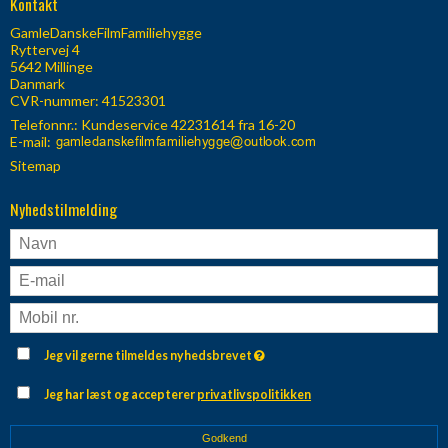
Kontakt
GamleDanskeFilmFamiliehygge
Ryttervej 4
5642 Millinge
Danmark
CVR-nummer: 41523301
Telefonnr.:
Kundeservice 42231614 fra 16-20
E-mail
:
Sitemap
Nyhedstilmelding
Jeg vil gerne tilmeldes nyhedsbrevet
Jeg har læst og accepterer
privatlivspolitikken
Godkend