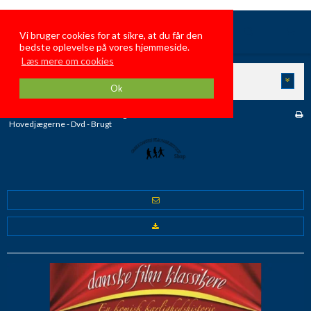
GamleDanskeFilmFamiliehygge
Vi bruger cookies for at sikre, at du får den
bedste oplevelse på vores hjemmeside.
Læs mere om cookies
KATEGORIER
Ok
Forside
/
Butik
/
Danske Brugte Film
/
Hovedjægerne - Dvd - Brugt