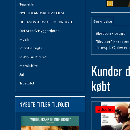
Tegnefilm
NYE UDLANDSKE DVD FILM
Beskrivelse
UDLANDSKE DVD FILM - BRUGTE
Det Kreativ HyggeHjørne
Skytten - brugt
Musik
"Skytten" Er en en
skuespil. Oplev en 
Pc Spil - Brugte
PLAYSTATION SPIL
Kunder d
Metal Skilte
Jul
købt
Trustpilot
NYESTE TITLER TILFØJET
Udsolgt