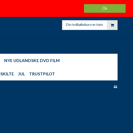
K
KARINAS HJEMMELAVET HOBBY
FØLG OS PÅ FACEBOOK
Ok
KONTO
Din indkøbskurv er tom
NYE UDLANDSKE DVD FILM
SKILTE
JUL
TRUSTPILOT