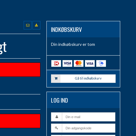
INDKØBSKURV
gt
Din indkøbskurv er tom
Gå til indkøbskurv
LOG IND