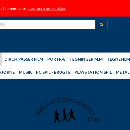
HJEM
TRUSTPILOT
INFORMATION
BUTIK
NYE FILM TILFØJET
MUSI
res hjemmeside.
Læs mere om cookies
TOP 10 - MEST SOLGTE
DIRCH PASSER - FILM
PLAYSTATION 2,3,4 SPIL
DIN 
M
DIRCH PASSER FILM
PORTRÆT TEGNINGER M.M
TEGNEFILM
HJØRNE
MUSIK
PC SPIL - BRUGTE
PLAYSTATION SPIL
METAL 