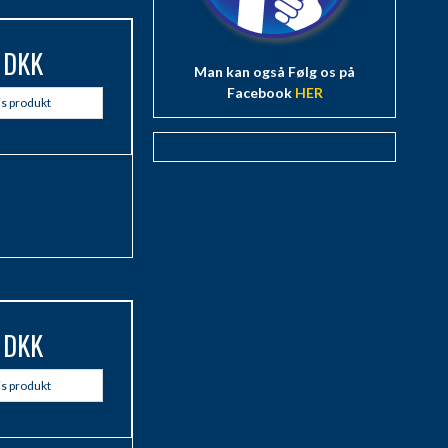
 DKK
Man kan også Følg os på
Facebook
HER
is produkt
 DKK
is produkt