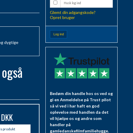
Husk log ind
Glemt din adgangskode?
Opret bruger
Log ind
og dygtige
 også
Bedøm din handle hos os ved og
gi en Anmeldelse på Trust pilot
så vi ved i har haft en god
oplevelse med handlen da det
 DKK
vil hjælpe os og andre som
handler på
is produkt
gamledanskefilmfamiliehygge.