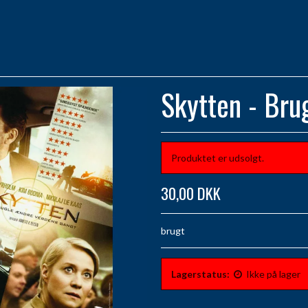
Skytten - Bru
Produktet er udsolgt.
30,00 DKK
brugt
Lagerstatus:
Ikke på lager