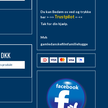
Du kan Bedøm os ved og trykke
Trustpilot
her >->>
<-<<
Tak for din hjælp.
Mvh
gamledanskefilmfamiliehygge
 DKK
is produkt