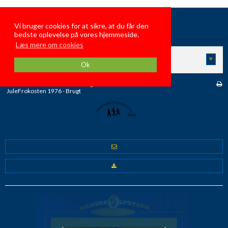
GamleDanskeFilmFamiliehygge
Vi bruger cookies for at sikre, at du får den
bedste oplevelse på vores hjemmeside.
Læs mere om cookies
KATEGORIER
Ok
Forside
/
Butik
/
Danske Brugte Film
/
JuleFrokosten 1976 - Brugt