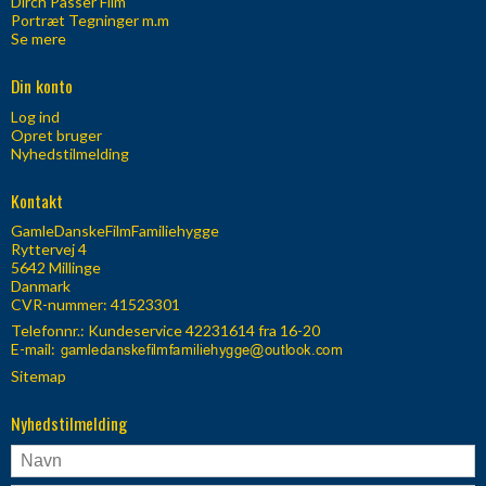
Dirch Passer Film
Portræt Tegninger m.m
Se mere
Din konto
Log ind
Opret bruger
Nyhedstilmelding
Kontakt
GamleDanskeFilmFamiliehygge
Ryttervej 4
5642 Millinge
Danmark
CVR-nummer: 41523301
Telefonnr.:
Kundeservice 42231614 fra 16-20
E-mail
:
Sitemap
Nyhedstilmelding