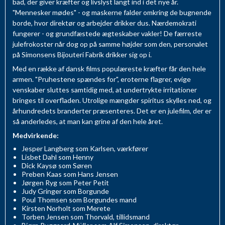
bad, der giver kræfter og livslyst langt ind i det nye år.
"Mennesker mødes" - og maskerne falder omkring de bugnende
borde, hvor direktør og arbejder drikker dus. Nærdemokrati
fungerer - og grundfæstede ægteskaber vakler! De færreste
julefrokoster når dog op på samme højder som den, personalet
på Simonsens Bijouteri Fabrik drikker sig op i.
Med en række af dansk films populæreste kræfter får den hele
armen. "Pruhestene spændes for", eroterne flagrer, evige
venskaber sluttes samtidig med, at undertrykte irritationer
bringes til overfladen. Utrolige mængder spiritus skylles ned, og
århundredets branderter præsenteres. Det er en julefilm, der er
så anderledes, at man kan grine af den hele året.
Medvirkende:
Jesper Langberg som Karlsen, værkfører
Lisbet Dahl som Henny
Dick Kaysø som Søren
Preben Kaas som Hans Jensen
Jørgen Ryg som Peter Petit
Judy Gringer som Borgunde
Poul Thomsen som Borgundes mand
Kirsten Norholt som Merete
Torben Jensen som Thorvald, tillidsmand