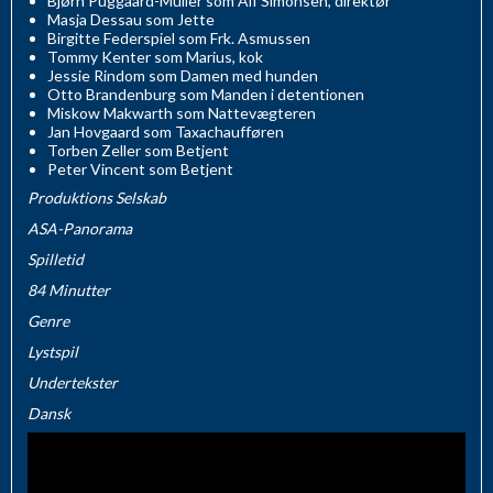
Bjørn Puggaard-Müller som Alf Simonsen, direktør
Masja Dessau som Jette
Birgitte Federspiel som Frk. Asmussen
Tommy Kenter som Marius, kok
Jessie Rindom som Damen med hunden
Otto Brandenburg som Manden i detentionen
Miskow Makwarth som Nattevægteren
Jan Hovgaard som Taxachaufføren
Torben Zeller som Betjent
Peter Vincent som Betjent
Produktions Selskab
ASA-Panorama
Spilletid
84 Minutter
Genre
Lystspil
Undertekster
Dansk