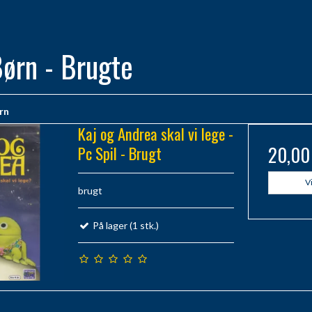
Børn - Brugte
ørn
Kaj og Andrea skal vi lege -
Pc Spil - Brugt
20,00
V
brugt
På lager (1 stk.)