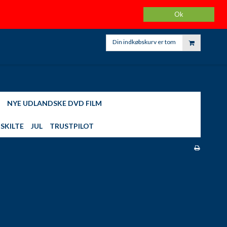
K
KARINAS HJEMMELAVET HOBBY
FØLG OS PÅ FACEBOOK
Ok
KONTO
Din indkøbskurv er tom
NYE UDLANDSKE DVD FILM
SKILTE
JUL
TRUSTPILOT