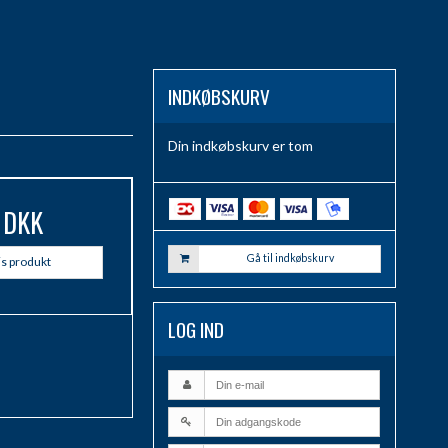
INDKØBSKURV
Din indkøbskurv er tom
 DKK
Gå til indkøbskurv
is produkt
LOG IND