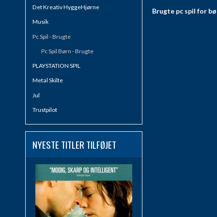
Det Kreativ HyggeHjørne
Brugte pc spil for b
Musik
Pc Spil - Brugte
Pc Spil Børn - Brugte
PLAYSTATION SPIL
Metal Skilte
Jul
Trustpilot
NYESTE TITLER TILFØJET