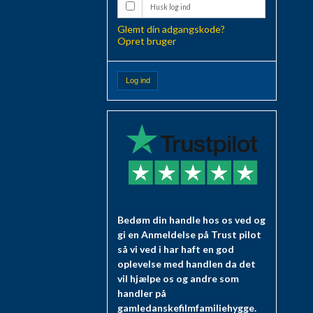
Husk log ind
Glemt din adgangskode?
Opret bruger
Log ind
Bedøm din handle hos os ved og
gi en Anmeldelse på Trust pilot
så vi ved i har haft en god
oplevelse med handlen da det
vil hjælpe os og andre som
handler på
gamledanskefilmfamiliehygge.