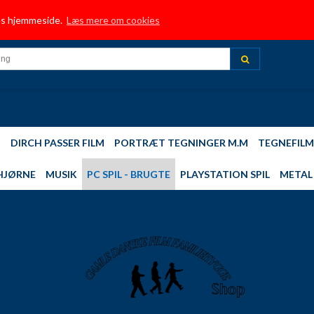
HJEM
TRUSTPILOT
INFORMATION
BUTIK
NYE FILM TILFØJET
MUSI
res hjemmeside.
Læs mere om cookies
TOP 10 - MEST SOLGTE
DIRCH PASSER - FILM
PLAYSTATION 2,3,4 SPIL
DIN 
M
DIRCH PASSER FILM
PORTRÆT TEGNINGER M.M
TEGNEFILM
HJØRNE
MUSIK
PC SPIL - BRUGTE
PLAYSTATION SPIL
METAL 