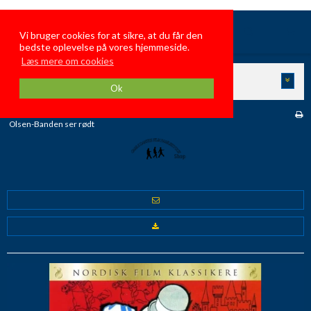
GamleDanskeFilmFamiliehygge
Vi bruger cookies for at sikre, at du får den
bedste oplevelse på vores hjemmeside.
Læs mere om cookies
KATEGORIER
Ok
Forside
/
Butik
/
Danske Film i Folie
/
Olsen-Banden ser rødt