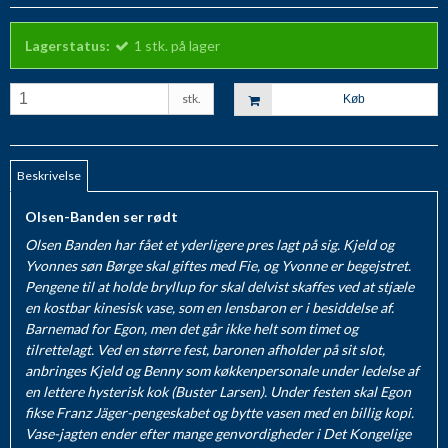
Lagerstatus:
1
stk.
på lager
stk.
Køb
Beskrivelse
Olsen-Banden ser rødt
Olsen Banden har fået et yderligere pres lagt på sig. Kjeld og
Yvonnes søn Børge skal giftes med Fie, og Yvonne er begejstret.
Pengene til at holde bryllup for skal delvist skaffes ved at stjæle
en kostbar kinesisk vase, som en lensbaron er i besiddelse af.
Barnemad for Egon, men det går ikke helt som timet og
tilrettelagt. Ved en større fest, baronen afholder på sit slot,
anbringes Kjeld og Benny som køkkenpersonale under ledelse af
en lettere hysterisk kok (Buster Larsen). Under festen skal Egon
fikse Franz Jäger-pengeskabet og bytte vasen med en billig kopi.
Vase-jagten ender efter mange genvordigheder i Det Kongelige