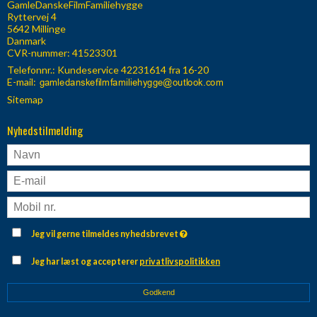
GamleDanskeFilmFamiliehygge
Ryttervej 4
5642 Millinge
Danmark
CVR-nummer: 41523301
Telefonnr.:
Kundeservice 42231614 fra 16-20
E-mail
:
Sitemap
Nyhedstilmelding
Jeg vil gerne tilmeldes nyhedsbrevet
Jeg har læst og accepterer
privatlivspolitikken
Godkend