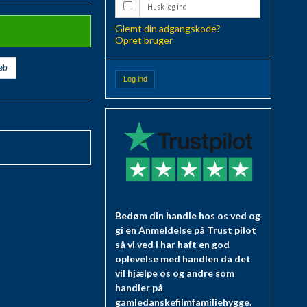
Husk log ind
Glemt din adgangskode?
Opret bruger
øb
Log ind
Bedøm din handle hos os ved og
gi en Anmeldelse på Trust pilot
så vi ved i har haft en god
oplevelse med handlen da det
vil hjælpe os og andre som
handler på
gamledanskefilmfamiliehygge.