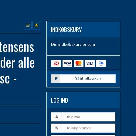
INDKØBSKURV
tensens
Din indkøbskurv er tom
nder alle
sc -
Gå til indkøbskurv
LOG IND