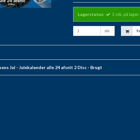
Lagerstatus:
1
stk.
på lager
stk.
K
s Jul - Julekalender alle 24 afsnit 2 Disc - Brugt