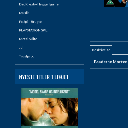
Det Kreativ HyggeHjørne
Musik
Pc Spil - Brugte
PLAYSTATION SPIL
Metal Skilte
Jul
Beskrivelse
Trustpilot
Brøderne Mortensen
NYESTE TITLER TILFØJET