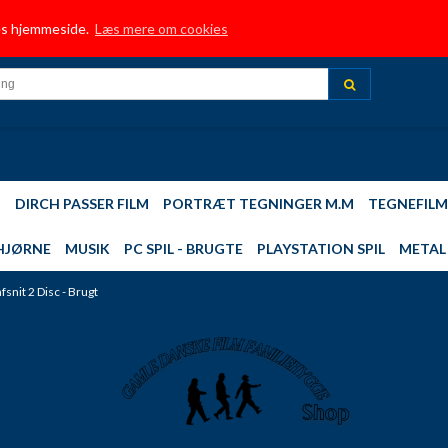
HJEM
TRUSTPILOT
INFORMATION
BUTIK
NYE FILM TILFØJET
MUSI
res hjemmeside.
Læs mere om cookies
TOP 10 - MEST SOLGTE
DIRCH PASSER - FILM
PLAYSTATION 2,3,4 SPIL
DIN 
M
DIRCH PASSER FILM
PORTRÆT TEGNINGER M.M
TEGNEFILM
HJØRNE
MUSIK
PC SPIL - BRUGTE
PLAYSTATION SPIL
METAL 
snit 2 Disc - Brugt