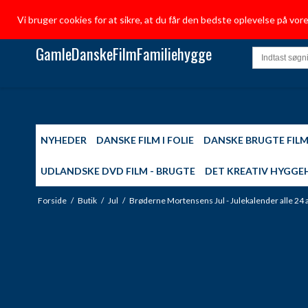
Vi bruger cookies for at sikre, at du får den bedste oplevelse på vo
GamleDanskeFilmFamiliehygge
NYHEDER
DANSKE FILM I FOLIE
DANSKE BRUGTE FIL
UDLANDSKE DVD FILM - BRUGTE
DET KREATIV HYGGE
Forside
/
Butik
/
Jul
/
Brøderne Mortensens Jul - Julekalender alle 24 af