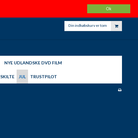
K
KARINAS HJEMMELAVET HOBBY
FØLG OS PÅ FACEBOOK
Ok
KONTO
Din indkøbskurv er tom
NYE UDLANDSKE DVD FILM
SKILTE
JUL
TRUSTPILOT